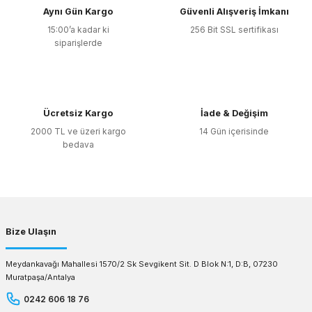
Aynı Gün Kargo
Güvenli Alışveriş İmkanı
15:00’a kadar ki
256 Bit SSL sertifikası
siparişlerde
Ücretsiz Kargo
İade & Değişim
2000 TL ve üzeri kargo
14 Gün içerisinde
bedava
Bize Ulaşın
Meydankavağı Mahallesi 1570/2 Sk Sevgikent Sit. D Blok N:1, D:B, 07230
Muratpaşa/Antalya
0242 606 18 76