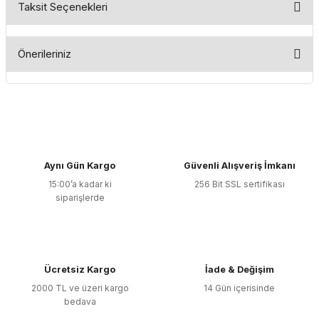
Taksit Seçenekleri
Bu ürüne ilk yorumu siz yapın!
Önerileriniz
Yorum Yaz
Bu ürünün fiyat bilgisi, resim, ürün açıklamalarında ve diğer
konularda yetersiz gördüğünüz noktaları öneri formunu
kullanarak tarafımıza iletebilirsiniz.
Görüş ve önerileriniz için teşekkür ederiz.
Aynı Gün Kargo
Güvenli Alışveriş İmkanı
Ürün resmi kalitesiz, bozuk veya görüntülenemiyor.
15:00’a kadar ki
256 Bit SSL sertifikası
Ürün açıklamasında eksik bilgiler bulunuyor.
siparişlerde
Ürün bilgilerinde hatalar bulunuyor.
Ürün fiyatı diğer sitelerden daha pahalı.
Bu ürüne benzer farklı alternatifler olmalı.
Ücretsiz Kargo
İade & Değişim
2000 TL ve üzeri kargo
14 Gün içerisinde
bedava