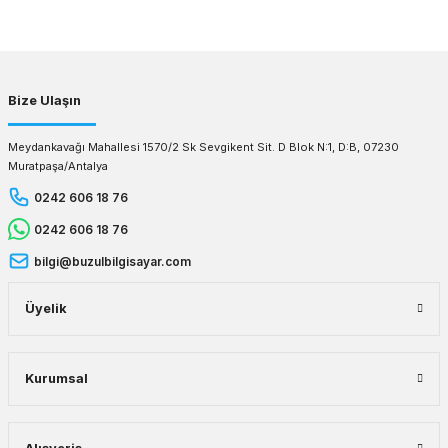
Gönder
Bize Ulaşın
Meydankavağı Mahallesi 1570/2 Sk Sevgikent Sit. D Blok N:1, D:B, 07230
Muratpaşa/Antalya
0242 606 18 76
0242 606 18 76
bilgi@buzulbilgisayar.com
Üyelik
Kurumsal