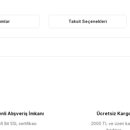
umlar
Taksit Seçenekleri
ularda yetersiz gördüğünüz noktaları öneri formunu kullanarak tarafımıza 
Bu ürüne ilk yorumu siz yapın!
Yorum Yaz
nli Alışveriş İmkanı
Ücretsiz Karg
6 Bit SSL sertifikası
2000 TL ve üzeri k
bedava