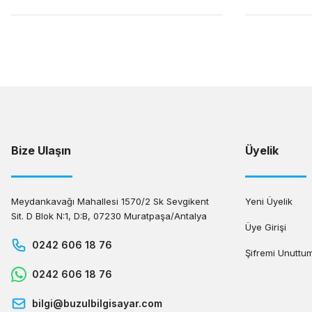
Bize Ulaşın
Üyelik
Meydankavağı Mahallesi 1570/2 Sk Sevgikent
Yeni Üyelik
Sit. D Blok N:1, D:B, 07230 Muratpaşa/Antalya
Üye Girişi
0242 606 18 76
Şifremi Unuttu
0242 606 18 76
bilgi@buzulbilgisayar.com