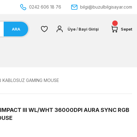
0242 606 18 76
bilgi@buzulbilgisayar.com
ARA
Üye
Bayi Girişi
Sepet
/
GB KABLOSUZ GAMING MOUSE
 IMPACT III WL/WHT 36000DPI AURA SYNC RGB
OUSE