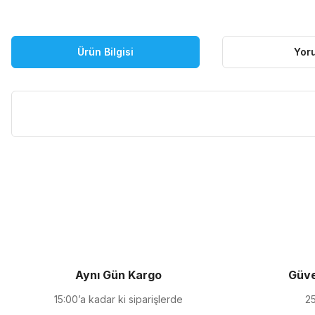
Ürün Bilgisi
Yor
Bu ürünün fiyat bilgisi, resim, ürün açıklamalarında ve diğer kon
Görüş ve önerileriniz için teşekkür ederiz.
Ürün resmi kalitesiz, bozuk veya görüntülenemiyor.
Ürün açıklamasında eksik bilgiler bulunuyor.
Ürün bilgilerinde hatalar bulunuyor.
Ürün fiyatı diğer sitelerden daha pahalı.
Aynı Gün Kargo
Güve
Bu ürüne benzer farklı alternatifler olmalı.
15:00’a kadar ki siparişlerde
25