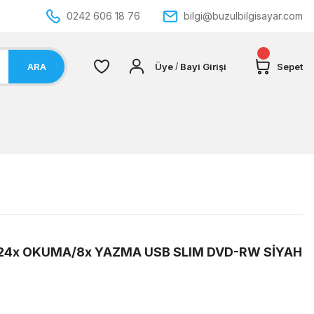
0242 606 18 76
bilgi@buzulbilgisayar.com
ARA
Üye
Bayi Girişi
Sepet
/
24x OKUMA/8x YAZMA USB SLIM DVD-RW SİYAH