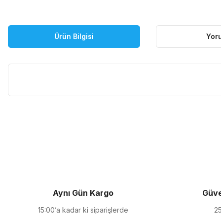
Ürün Bilgisi
Yor
Bu ürünün fiyat bilgisi, resim, ürün açıklamalarında ve diğer kon
Görüş ve önerileriniz için teşekkür ederiz.
Ürün resmi kalitesiz, bozuk veya görüntülenemiyor.
Ürün açıklamasında eksik bilgiler bulunuyor.
Ürün bilgilerinde hatalar bulunuyor.
Ürün fiyatı diğer sitelerden daha pahalı.
Aynı Gün Kargo
Güve
Bu ürüne benzer farklı alternatifler olmalı.
15:00’a kadar ki siparişlerde
25