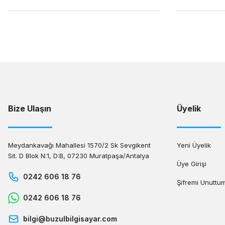
Bize Ulaşın
Üyelik
Meydankavağı Mahallesi 1570/2 Sk Sevgikent
Yeni Üyelik
Sit. D Blok N:1, D:B, 07230 Muratpaşa/Antalya
Üye Girişi
0242 606 18 76
Şifremi Unuttu
0242 606 18 76
bilgi@buzulbilgisayar.com