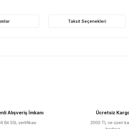
umlar
Taksit Seçenekleri
ularda yetersiz gördüğünüz noktaları öneri formunu kullanarak tarafımıza 
Bu ürüne ilk yorumu siz yapın!
Yorum Yaz
nli Alışveriş İmkanı
Ücretsiz Karg
6 Bit SSL sertifikası
2000 TL ve üzeri k
bedava