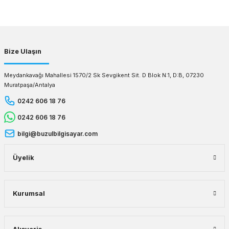
Gönder
Bize Ulaşın
Meydankavağı Mahallesi 1570/2 Sk Sevgikent Sit. D Blok N:1, D:B, 07230
Muratpaşa/Antalya
0242 606 18 76
0242 606 18 76
bilgi@buzulbilgisayar.com
Üyelik
Kurumsal