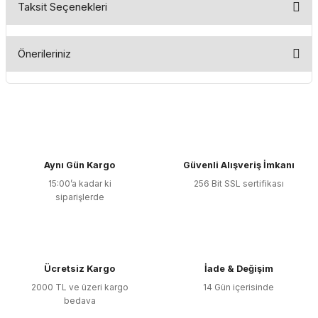
Taksit Seçenekleri
Bu ürüne ilk yorumu siz yapın!
Önerileriniz
Yorum Yaz
Bu ürünün fiyat bilgisi, resim, ürün açıklamalarında ve diğer
konularda yetersiz gördüğünüz noktaları öneri formunu
kullanarak tarafımıza iletebilirsiniz.
Görüş ve önerileriniz için teşekkür ederiz.
Aynı Gün Kargo
Güvenli Alışveriş İmkanı
Ürün resmi kalitesiz, bozuk veya görüntülenemiyor.
15:00’a kadar ki
256 Bit SSL sertifikası
Ürün açıklamasında eksik bilgiler bulunuyor.
siparişlerde
Ürün bilgilerinde hatalar bulunuyor.
Ürün fiyatı diğer sitelerden daha pahalı.
Bu ürüne benzer farklı alternatifler olmalı.
Ücretsiz Kargo
İade & Değişim
2000 TL ve üzeri kargo
14 Gün içerisinde
bedava