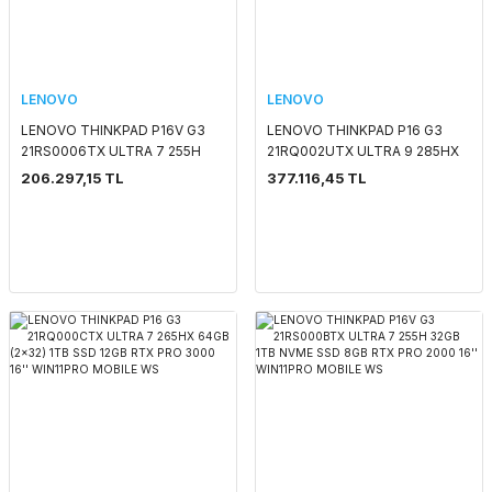
LENOVO
LENOVO
LENOVO THINKPAD P16V G3
LENOVO THINKPAD P16 G3
21RS0006TX ULTRA 7 255H
21RQ002UTX ULTRA 9 285HX
32GB (2x32) 1TB SSD 8GB RTX
64GB (2x32) 1TB SSD 16GB
206.297,15 TL
377.116,45 TL
PRO 1000 16'' WIN11PRO
RTX PRO 4000 16'' WIN11PRO
MOBILE WS
MOBILE WS