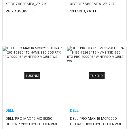
XTOP7680EMEA_VP-2 I9-
XCTOP5680EMEA-VP-2 I7-
13950HX 32GB 512GB SSD
13800H 16GB 512GB SSD 6GB
285.793,83 TL
131.333,76 TL
16GB RTX A5000 16'' WIN11PRO
RTX A1000 16'' OLED TOUCH
MOBILE WS
WIN11PRO MOBILE WS
TÜKENDİ
TÜKENDİ
DELL
DELL
DELL PRO MAX 16 MC16250
DELL PRO MAX 16 MC16250
ULTRA 7 265H 32GB 1TB NVME
ULTRA 9 185H 32GB 1TB NVME