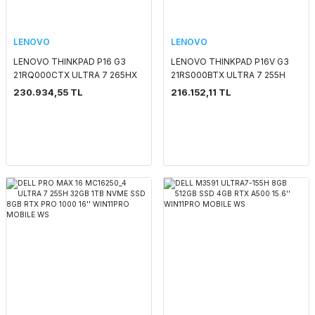
LENOVO
LENOVO
LENOVO THINKPAD P16 G3
LENOVO THINKPAD P16V G3
21RQ000CTX ULTRA 7 265HX
21RS000BTX ULTRA 7 255H
64GB (2x32) 1TB SSD 12GB
32GB 1TB NVME SSD 8GB RTX
230.934,55 TL
216.152,11 TL
RTX PRO 3000 16'' WIN11PRO
PRO 2000 16'' WIN11PRO
MOBILE WS
MOBILE WS