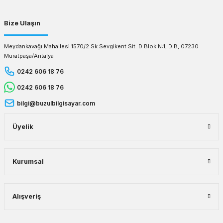
Bize Ulaşın
Meydankavağı Mahallesi 1570/2 Sk Sevgikent Sit. D Blok N:1, D:B, 07230
Muratpaşa/Antalya
0242 606 18 76
0242 606 18 76
bilgi@buzulbilgisayar.com
Üyelik
Kurumsal
Alışveriş