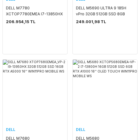
DELL M7780
DELL M5690 ULTRA 9 185H
XCTOP7780EMEA I7-13850HX
vPro 32GB 512GB SSD 8GB
32GB NVME 512GB SSD 12GB
RTX2000 ADA 16'' OLED
206.954,15 TL
249.001,98 TL
RTX3500 17'' WIN11PRO
TOUCH WIN11PRO MOBILE WS
MOBILE WS
DELL
DELL
DELL M7680
DELL M5680