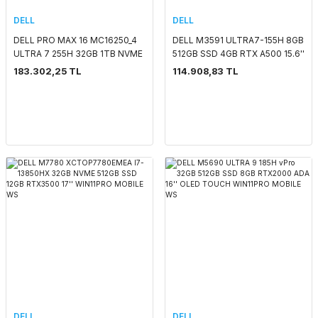
DELL
DELL
DELL PRO MAX 16 MC16250_4
DELL M3591 ULTRA7-155H 8GB
ULTRA 7 255H 32GB 1TB NVME
512GB SSD 4GB RTX A500 15.6''
SSD 8GB RTX PRO 1000 16''
WIN11PRO MOBILE WS
183.302,25 TL
114.908,83 TL
WIN11PRO MOBILE WS
DELL
DELL