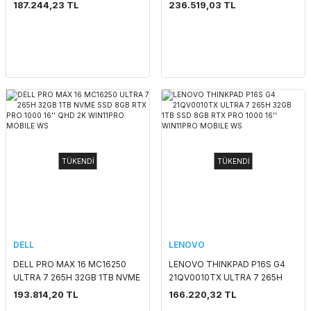
SSD 8GB RTX PRO 1000 16''
SSD 8GB RTX PRO 2000 16''
187.244,23 TL
236.519,03 TL
WIN11PRO MOBILE WS
WIN11PRO MOBILE WS
TÜKENDİ
TÜKENDİ
DELL
LENOVO
DELL PRO MAX 16 MC16250
LENOVO THINKPAD P16S G4
ULTRA 7 265H 32GB 1TB NVME
21QV0010TX ULTRA 7 265H
SSD 8GB RTX PRO 1000 16''
32GB 1TB SSD 8GB RTX PRO
193.814,20 TL
166.220,32 TL
QHD 2K WIN11PRO MOBILE WS
1000 16'' WIN11PRO MOBILE WS