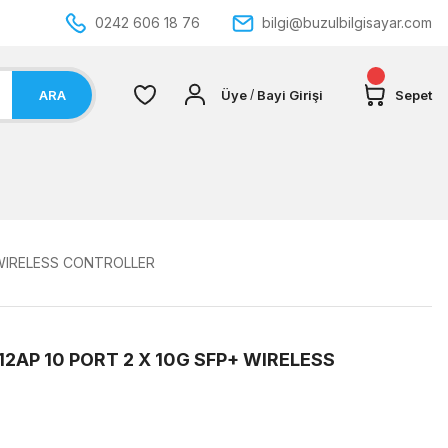
0242 606 18 76
bilgi@buzulbilgisayar.com
ARA
Üye
Bayi Girişi
Sepet
/
 WIRELESS CONTROLLER
2AP 10 PORT 2 X 10G SFP+ WIRELESS