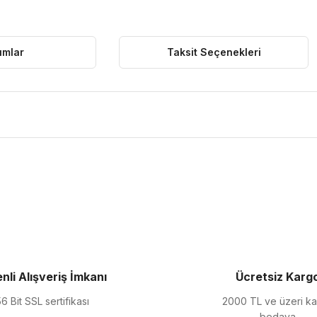
umlar
Taksit Seçenekleri
ularda yetersiz gördüğünüz noktaları öneri formunu kullanarak tarafımıza 
Bu ürüne ilk yorumu siz yapın!
Yorum Yaz
nli Alışveriş İmkanı
Ücretsiz Karg
6 Bit SSL sertifikası
2000 TL ve üzeri k
bedava