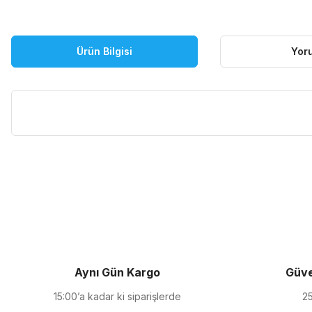
Ürün Bilgisi
Yor
Bu ürünün fiyat bilgisi, resim, ürün açıklamalarında ve diğer kon
Görüş ve önerileriniz için teşekkür ederiz.
Ürün resmi kalitesiz, bozuk veya görüntülenemiyor.
Ürün açıklamasında eksik bilgiler bulunuyor.
Ürün bilgilerinde hatalar bulunuyor.
Ürün fiyatı diğer sitelerden daha pahalı.
Aynı Gün Kargo
Güve
Bu ürüne benzer farklı alternatifler olmalı.
15:00’a kadar ki siparişlerde
25