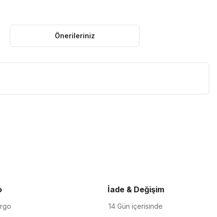
Önerileriniz
iletebilirsiniz.
o
İade & Değişim
argo
14 Gün içerisinde