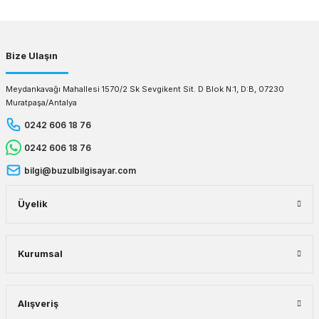
Gönder
Bize Ulaşın
Meydankavağı Mahallesi 1570/2 Sk Sevgikent Sit. D Blok N:1, D:B, 07230
Muratpaşa/Antalya
0242 606 18 76
0242 606 18 76
bilgi@buzulbilgisayar.com
Üyelik
Kurumsal
Alışveriş