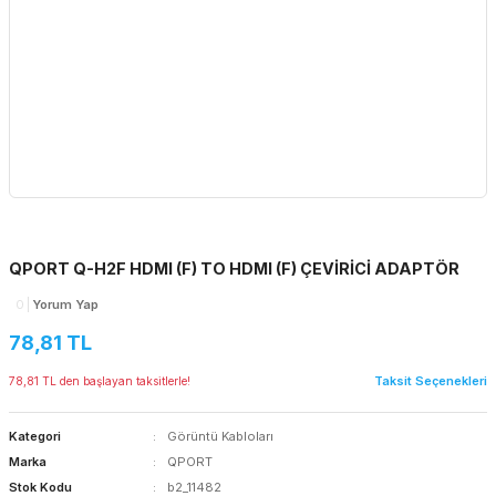
QPORT Q-H2F HDMI (F) TO HDMI (F) ÇEVİRİCİ ADAPTÖR
0
Yorum Yap
78,81 TL
Taksit Seçenekleri
78,81 TL den başlayan taksitlerle!
Kategori
Görüntü Kabloları
Marka
QPORT
Stok Kodu
b2_11482