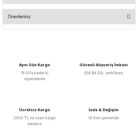
Bu ürüne ilk yorumu siz yapın!
Önerileriniz
Yorum Yaz
Bu ürünün fiyat bilgisi, resim, ürün açıklamalarında ve diğer
konularda yetersiz gördüğünüz noktaları öneri formunu
kullanarak tarafımıza iletebilirsiniz.
Görüş ve önerileriniz için teşekkür ederiz.
Aynı Gün Kargo
Güvenli Alışveriş İmkanı
Ürün resmi kalitesiz, bozuk veya görüntülenemiyor.
15:00’a kadar ki
256 Bit SSL sertifikası
Ürün açıklamasında eksik bilgiler bulunuyor.
siparişlerde
Ürün bilgilerinde hatalar bulunuyor.
Ürün fiyatı diğer sitelerden daha pahalı.
Bu ürüne benzer farklı alternatifler olmalı.
Ücretsiz Kargo
İade & Değişim
2000 TL ve üzeri kargo
14 Gün içerisinde
bedava