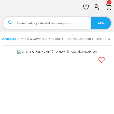
ARA
Anasayfa
Kablo & Çevirici
Kablolar
Görüntü Kabloları
QPORT Q-H2