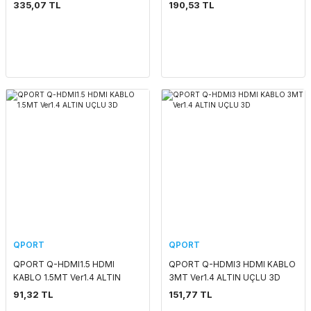
UÇLU 3D 4K
335,07 TL
190,53 TL
QPORT
QPORT
QPORT Q-HDMI1.5 HDMI
QPORT Q-HDMI3 HDMI KABLO
KABLO 1.5MT Ver1.4 ALTIN
3MT Ver1.4 ALTIN UÇLU 3D
UÇLU 3D
91,32 TL
151,77 TL