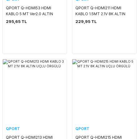
QPORT Q-HDMI53 HDMI
QPORT Q-HDMI211 HDMI
KABLO 5 MT Ver2.0 ALTIN
KABLO 1.5MT 2.1V 8K ALTIN
UÇLU 3D 4K
UÇLU ÖRGÜLÜ
295,65 TL
229,95 TL
QPORT
QPORT
QPORT Q-HDMI213 HDMI
QPORT Q-HDMI215 HDMI