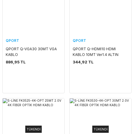
QPORT
QPORT
QPORT Q-VGA30 30MT VGA
QPORT Q-HDMI10 HDMI
KABLO
KABLO 10MT Ver1.4 ALTIN
UÇLU 3D
886,95 TL
344,92 TL
TÜKENDİ
TÜKENDİ