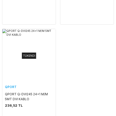
TÜKENDİ
QPORT
QPORT Q-DVI245 24+1 M/M
5MT DVI KABLO
236,52 TL