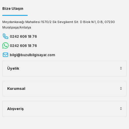
Bize Ulaşın
Meydankavağı Mahallesi 1570/2 Sk Sevgikent Sit. D Blok N:1, D:B, 07230
Muratpaşa/Antalya
0242 606 18 76
0242 606 18 76
bilgi@buzulbilgisayar.com
Üyelik
Kurumsal
Alışveriş