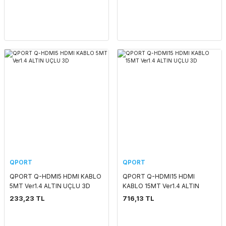
QPORT
QPORT
QPORT Q-HDMI5 HDMI KABLO
QPORT Q-HDMI15 HDMI
5MT Ver1.4 ALTIN UÇLU 3D
KABLO 15MT Ver1.4 ALTIN
UÇLU 3D
233,23 TL
716,13 TL