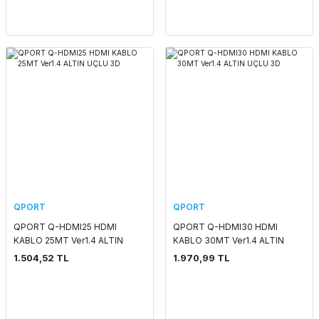
QPORT
QPORT
QPORT Q-HDMI25 HDMI
QPORT Q-HDMI30 HDMI
KABLO 25MT Ver1.4 ALTIN
KABLO 30MT Ver1.4 ALTIN
UÇLU 3D
UÇLU 3D
1.504,52 TL
1.970,99 TL