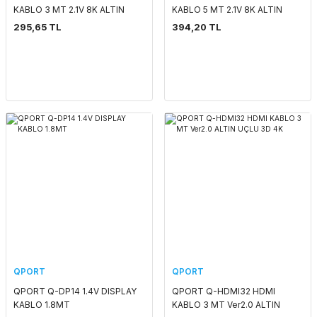
KABLO 3 MT 2.1V 8K ALTIN
KABLO 5 MT 2.1V 8K ALTIN
UÇLU ÖRGÜLÜ
UÇLU ÖRGÜLÜ
295,65 TL
394,20 TL
QPORT
QPORT
QPORT Q-DP14 1.4V DISPLAY
QPORT Q-HDMI32 HDMI
KABLO 1.8MT
KABLO 3 MT Ver2.0 ALTIN