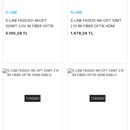
S-LİNE
S-LİNE
S-LİNE FK05100-4KOPT
S-LİNE FK0510-8K-OPT 10MT
100MT 2.0V 4K FİBER OPTİK
2.1V 8K FİBER OPTİK HDMI
HDMI KABLO
KABLO
5.190,28 TL
1.478,24 TL
TÜKENDİ
TÜKENDİ