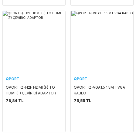
QPORT
QPORT
QPORT Q-H2F HDMI (F) TO
QPORT Q-VGA1.5 1.5MT VGA
HDMI (F) ÇEVİRİCİ ADAPTÖR
KABLO
78,84 TL
75,55 TL