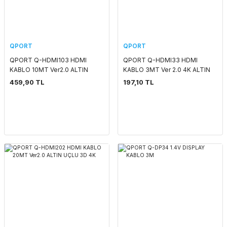
QPORT
QPORT
QPORT Q-HDMI103 HDMI
QPORT Q-HDMI33 HDMI
KABLO 10MT Ver2.0 ALTIN
KABLO 3MT Ver 2.0 4K ALTIN
UÇLU 3D 4K
UÇLU
459,90 TL
197,10 TL