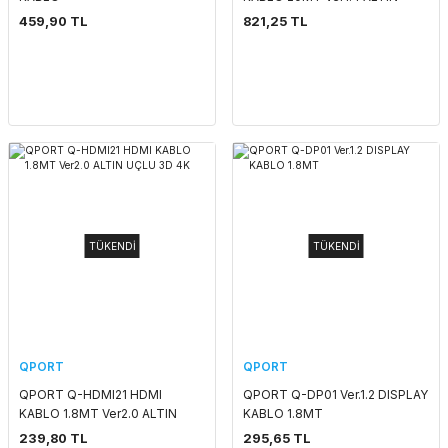
UÇLU 3D
459,90 TL
821,25 TL
TÜKENDİ
TÜKENDİ
QPORT
QPORT
QPORT Q-HDMI21 HDMI
QPORT Q-DP01 Ver.1.2 DISPLAY
KABLO 1.8MT Ver2.0 ALTIN
KABLO 1.8MT
UÇLU 3D 4K
239,80 TL
295,65 TL