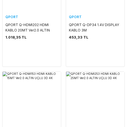
QPORT
QPORT
QPORT Q-HDMI202 HDMI
QPORT Q-DP34 1.4V DISPLAY
KABLO 20MT Ver2.0 ALTIN
KABLO 3M
UÇLU 3D 4K
1.018,35 TL
453,33 TL