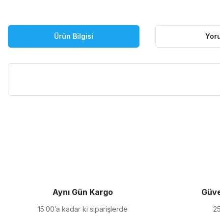
Ürün Bilgisi
Yor
Bu ürünün fiyat bilgisi, resim, ürün açıklamalarında ve diğer kon
Görüş ve önerileriniz için teşekkür ederiz.
Ürün resmi kalitesiz, bozuk veya görüntülenemiyor.
Ürün açıklamasında eksik bilgiler bulunuyor.
Ürün bilgilerinde hatalar bulunuyor.
Ürün fiyatı diğer sitelerden daha pahalı.
Aynı Gün Kargo
Güve
Bu ürüne benzer farklı alternatifler olmalı.
15:00’a kadar ki siparişlerde
25