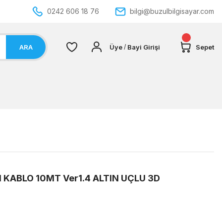
0242 606 18 76
bilgi@buzulbilgisayar.com
ARA
Üye
Bayi Girişi
Sepet
/
 KABLO 10MT Ver1.4 ALTIN UÇLU 3D