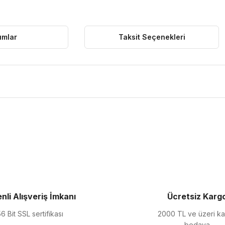
umlar
Taksit Seçenekleri
ularda yetersiz gördüğünüz noktaları öneri formunu kullanarak tarafımıza 
Bu ürüne ilk yorumu siz yapın!
Yorum Yaz
nli Alışveriş İmkanı
Ücretsiz Karg
6 Bit SSL sertifikası
2000 TL ve üzeri k
bedava