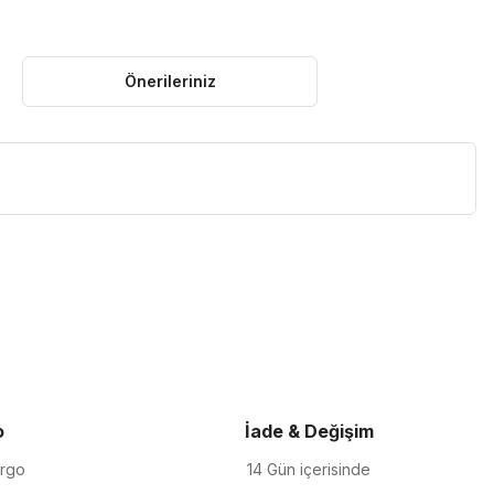
Önerileriniz
iletebilirsiniz.
o
İade & Değişim
argo
14 Gün içerisinde