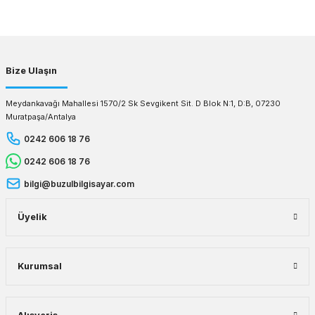
Gönder
Bize Ulaşın
Meydankavağı Mahallesi 1570/2 Sk Sevgikent Sit. D Blok N:1, D:B, 07230
Muratpaşa/Antalya
0242 606 18 76
0242 606 18 76
bilgi@buzulbilgisayar.com
Üyelik
Kurumsal