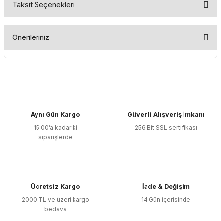
Taksit Seçenekleri
Bu ürüne ilk yorumu siz yapın!
Önerileriniz
Yorum Yaz
Bu ürünün fiyat bilgisi, resim, ürün açıklamalarında ve diğer
konularda yetersiz gördüğünüz noktaları öneri formunu
kullanarak tarafımıza iletebilirsiniz.
Görüş ve önerileriniz için teşekkür ederiz.
Aynı Gün Kargo
Güvenli Alışveriş İmkanı
Ürün resmi kalitesiz, bozuk veya görüntülenemiyor.
15:00’a kadar ki
256 Bit SSL sertifikası
Ürün açıklamasında eksik bilgiler bulunuyor.
siparişlerde
Ürün bilgilerinde hatalar bulunuyor.
Ürün fiyatı diğer sitelerden daha pahalı.
Bu ürüne benzer farklı alternatifler olmalı.
Ücretsiz Kargo
İade & Değişim
2000 TL ve üzeri kargo
14 Gün içerisinde
bedava