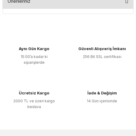
Önerileriniz
Yorum Yaz
Bu ürünün fiyat bilgisi, resim, ürün açıklamalarında ve diğer
konularda yetersiz gördüğünüz noktaları öneri formunu
kullanarak tarafımıza iletebilirsiniz.
Görüş ve önerileriniz için teşekkür ederiz.
Aynı Gün Kargo
Güvenli Alışveriş İmkanı
Ürün resmi kalitesiz, bozuk veya görüntülenemiyor.
15:00’a kadar ki
256 Bit SSL sertifikası
Ürün açıklamasında eksik bilgiler bulunuyor.
siparişlerde
Ürün bilgilerinde hatalar bulunuyor.
Ürün fiyatı diğer sitelerden daha pahalı.
Bu ürüne benzer farklı alternatifler olmalı.
Ücretsiz Kargo
İade & Değişim
2000 TL ve üzeri kargo
14 Gün içerisinde
bedava
Gönder