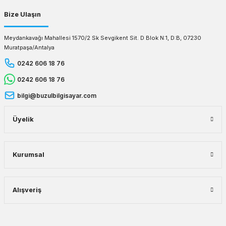
Bize Ulaşın
Meydankavağı Mahallesi 1570/2 Sk Sevgikent Sit. D Blok N:1, D:B, 07230
Muratpaşa/Antalya
0242 606 18 76
0242 606 18 76
bilgi@buzulbilgisayar.com
Üyelik
Kurumsal
Alışveriş