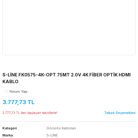
S-LİNE FK0575-4K-OPT 75MT 2.0V 4K FİBER OPTİK HDMI
KABLO
0
Yorum Yap
3.777,73 TL
Taksit Seçenekleri
3.777,73 TL den başlayan taksitlerle!
Kategori
Görüntü Kabloları
Marka
S-LİNE