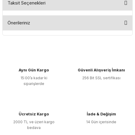
Taksit Seçenekleri
Bu ürüne ilk yorumu siz yapın!
Önerileriniz
Yorum Yaz
Bu ürünün fiyat bilgisi, resim, ürün açıklamalarında ve diğer
konularda yetersiz gördüğünüz noktaları öneri formunu
kullanarak tarafımıza iletebilirsiniz.
Görüş ve önerileriniz için teşekkür ederiz.
Aynı Gün Kargo
Güvenli Alışveriş İmkanı
Ürün resmi kalitesiz, bozuk veya görüntülenemiyor.
15:00’a kadar ki
256 Bit SSL sertifikası
Ürün açıklamasında eksik bilgiler bulunuyor.
siparişlerde
Ürün bilgilerinde hatalar bulunuyor.
Ürün fiyatı diğer sitelerden daha pahalı.
Bu ürüne benzer farklı alternatifler olmalı.
Ücretsiz Kargo
İade & Değişim
2000 TL ve üzeri kargo
14 Gün içerisinde
bedava