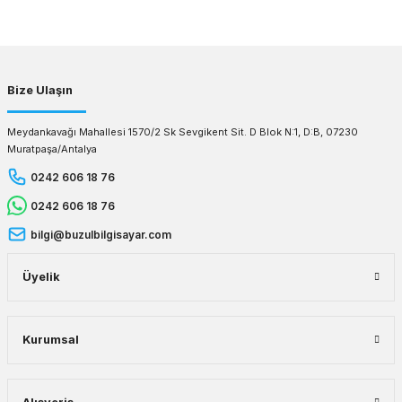
Gönder
Bize Ulaşın
Meydankavağı Mahallesi 1570/2 Sk Sevgikent Sit. D Blok N:1, D:B, 07230
Muratpaşa/Antalya
0242 606 18 76
0242 606 18 76
bilgi@buzulbilgisayar.com
Üyelik
Kurumsal