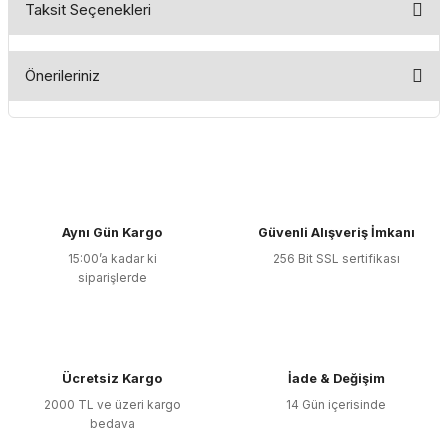
Taksit Seçenekleri
Bu ürüne ilk yorumu siz yapın!
Önerileriniz
Yorum Yaz
Bu ürünün fiyat bilgisi, resim, ürün açıklamalarında ve diğer
konularda yetersiz gördüğünüz noktaları öneri formunu
kullanarak tarafımıza iletebilirsiniz.
Görüş ve önerileriniz için teşekkür ederiz.
Aynı Gün Kargo
Güvenli Alışveriş İmkanı
Ürün resmi kalitesiz, bozuk veya görüntülenemiyor.
15:00’a kadar ki
256 Bit SSL sertifikası
Ürün açıklamasında eksik bilgiler bulunuyor.
siparişlerde
Ürün bilgilerinde hatalar bulunuyor.
Ürün fiyatı diğer sitelerden daha pahalı.
Bu ürüne benzer farklı alternatifler olmalı.
Ücretsiz Kargo
İade & Değişim
2000 TL ve üzeri kargo
14 Gün içerisinde
bedava