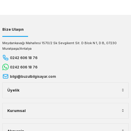
Gönder
Bize Ulaşın
Meydankavağı Mahallesi 1570/2 Sk Sevgikent Sit. D Blok N:1, D:B, 07230
Muratpaşa/Antalya
0242 606 18 76
0242 606 18 76
bilgi@buzulbilgisayar.com
Üyelik
Kurumsal