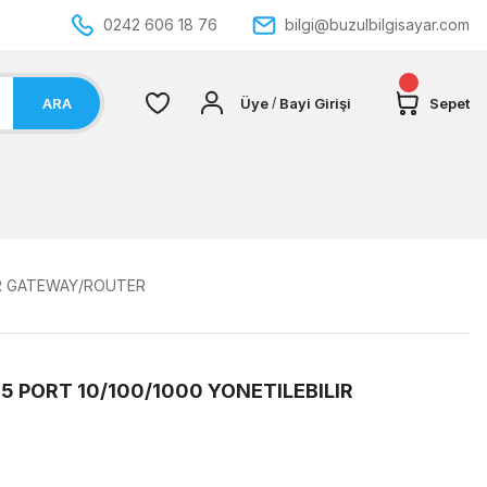
0242 606 18 76
bilgi@buzulbilgisayar.com
ARA
Üye
Bayi Girişi
Sepet
/
LIR GATEWAY/ROUTER
5 PORT 10/100/1000 YONETILEBILIR