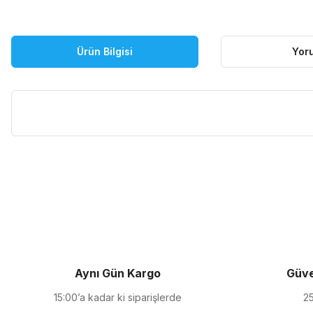
Ürün Bilgisi
Yor
Bu ürünün fiyat bilgisi, resim, ürün açıklamalarında ve diğer kon
Görüş ve önerileriniz için teşekkür ederiz.
Ürün resmi kalitesiz, bozuk veya görüntülenemiyor.
Ürün açıklamasında eksik bilgiler bulunuyor.
Ürün bilgilerinde hatalar bulunuyor.
Ürün fiyatı diğer sitelerden daha pahalı.
Aynı Gün Kargo
Güve
Bu ürüne benzer farklı alternatifler olmalı.
15:00’a kadar ki siparişlerde
25