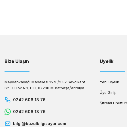
Bize Ulaşın
Üyelik
Meydankavağı Mahallesi 1570/2 Sk Sevgikent
Yeni Üyelik
Sit. D Blok N:1, D:B, 07230 Muratpaşa/Antalya
Üye Girişi
0242 606 18 76
Şifremi Unuttu
0242 606 18 76
bilgi@buzulbilgisayar.com