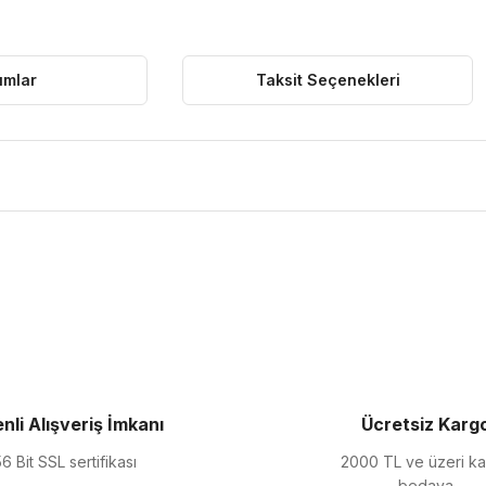
umlar
Taksit Seçenekleri
ularda yetersiz gördüğünüz noktaları öneri formunu kullanarak tarafımıza 
Bu ürüne ilk yorumu siz yapın!
Yorum Yaz
nli Alışveriş İmkanı
Ücretsiz Karg
6 Bit SSL sertifikası
2000 TL ve üzeri k
bedava