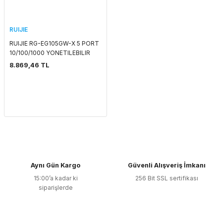
RUIJIE
RUIJIE RG-EG105GW-X 5 PORT
10/100/1000 YONETILEBILIR
GATEWAY/ROUTER
8.869,46 TL
Aynı Gün Kargo
Güvenli Alışveriş İmkanı
15:00’a kadar ki
256 Bit SSL sertifikası
siparişlerde