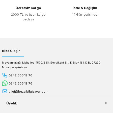
Ücretsiz Kargo
İade & Değişim
2000 TL ve üzeri kargo
14 Gün içerisinde
bedava
Bize Ulaşın
Meydankavağı Mahallesi 1570/2 Sk Sevgikent Sit. D Blok N:1, D:B, 07230
Muratpaşa/Antalya
0242 606 18 76
0242 606 18 76
bilgi@buzulbilgisayar.com
Üyelik