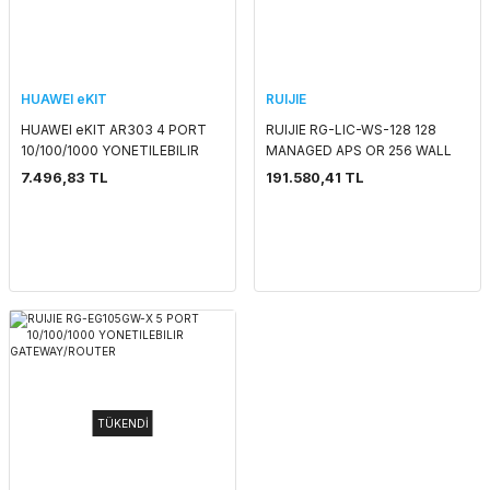
HUAWEI eKIT
RUIJIE
HUAWEI eKIT AR303 4 PORT
RUIJIE RG-LIC-WS-128 128
10/100/1000 YONETILEBILIR
MANAGED APS OR 256 WALL
GATEWAY/ROUTER
UPGRADE LICENSE PACK
7.496,83 TL
191.580,41 TL
TÜKENDİ