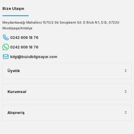
Bize Ulaşın
Meydankavağı Mahallesi 1570/2 Sk Sevgikent Sit. D Blok N:1, D:B, 07230
Muratpaşa/Antalya
0242 606 18 76
0242 606 18 76
bilgi@buzulbilgisayar.com
Üyelik
Kurumsal
Alışveriş