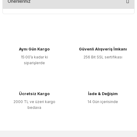
Önerileriniz
Yorum Yaz
Bu ürünün fiyat bilgisi, resim, ürün açıklamalarında ve diğer
konularda yetersiz gördüğünüz noktaları öneri formunu
kullanarak tarafımıza iletebilirsiniz.
Görüş ve önerileriniz için teşekkür ederiz.
Aynı Gün Kargo
Güvenli Alışveriş İmkanı
Ürün resmi kalitesiz, bozuk veya görüntülenemiyor.
15:00’a kadar ki
256 Bit SSL sertifikası
Ürün açıklamasında eksik bilgiler bulunuyor.
siparişlerde
Ürün bilgilerinde hatalar bulunuyor.
Ürün fiyatı diğer sitelerden daha pahalı.
Bu ürüne benzer farklı alternatifler olmalı.
Ücretsiz Kargo
İade & Değişim
2000 TL ve üzeri kargo
14 Gün içerisinde
bedava
Gönder