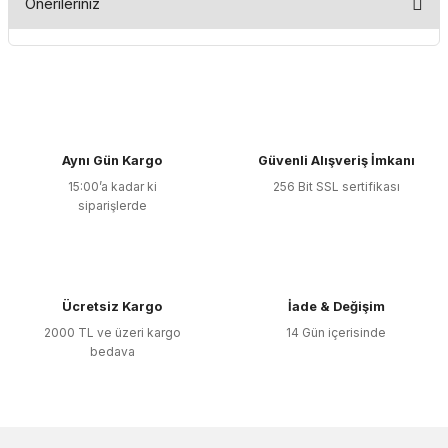
Önerileriniz
Yorum Yaz
Bu ürünün fiyat bilgisi, resim, ürün açıklamalarında ve diğer
konularda yetersiz gördüğünüz noktaları öneri formunu
kullanarak tarafımıza iletebilirsiniz.
Görüş ve önerileriniz için teşekkür ederiz.
Aynı Gün Kargo
Güvenli Alışveriş İmkanı
Ürün resmi kalitesiz, bozuk veya görüntülenemiyor.
15:00’a kadar ki
256 Bit SSL sertifikası
Ürün açıklamasında eksik bilgiler bulunuyor.
siparişlerde
Ürün bilgilerinde hatalar bulunuyor.
Ürün fiyatı diğer sitelerden daha pahalı.
Bu ürüne benzer farklı alternatifler olmalı.
Ücretsiz Kargo
İade & Değişim
2000 TL ve üzeri kargo
14 Gün içerisinde
bedava
Gönder