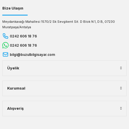
Bize Ulaşın
Meydankavağı Mahallesi 1570/2 Sk Sevgikent Sit. D Blok N:1, D:B, 07230
Muratpaşa/Antalya
0242 606 18 76
0242 606 18 76
bilgi@buzulbilgisayar.com
Üyelik
Kurumsal
Alışveriş