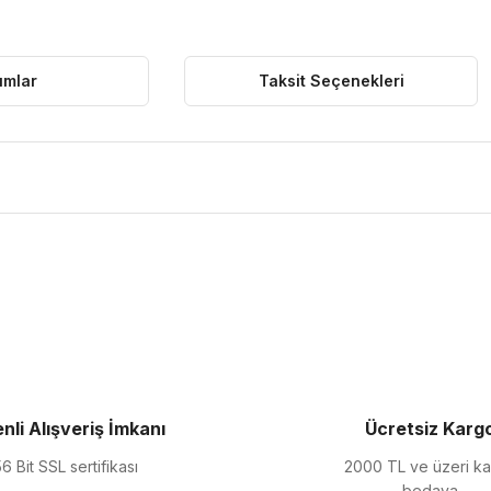
umlar
Taksit Seçenekleri
ularda yetersiz gördüğünüz noktaları öneri formunu kullanarak tarafımıza 
Bu ürüne ilk yorumu siz yapın!
Yorum Yaz
nli Alışveriş İmkanı
Ücretsiz Karg
6 Bit SSL sertifikası
2000 TL ve üzeri k
bedava