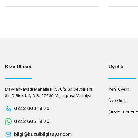
Bize Ulaşın
Üyelik
Meydankavağı Mahallesi 1570/2 Sk Sevgikent
Yeni Üyelik
Sit. D Blok N:1, D:B, 07230 Muratpaşa/Antalya
Üye Girişi
0242 606 18 76
Şifremi Unuttu
0242 606 18 76
bilgi@buzulbilgisayar.com