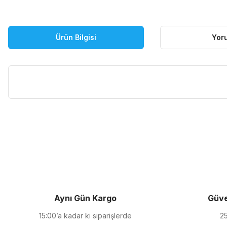
Ürün Bilgisi
Yor
Bu ürünün fiyat bilgisi, resim, ürün açıklamalarında ve diğer kon
Görüş ve önerileriniz için teşekkür ederiz.
Ürün resmi kalitesiz, bozuk veya görüntülenemiyor.
Ürün açıklamasında eksik bilgiler bulunuyor.
Ürün bilgilerinde hatalar bulunuyor.
Ürün fiyatı diğer sitelerden daha pahalı.
Aynı Gün Kargo
Güve
Bu ürüne benzer farklı alternatifler olmalı.
15:00’a kadar ki siparişlerde
25