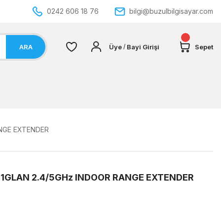
0242 606 18 76
bilgi@buzulbilgisayar.com
ARA
Üye
Bayi Girişi
Sepet
/
ANGE EXTENDER
6 1GLAN 2.4/5GHz INDOOR RANGE EXTENDER