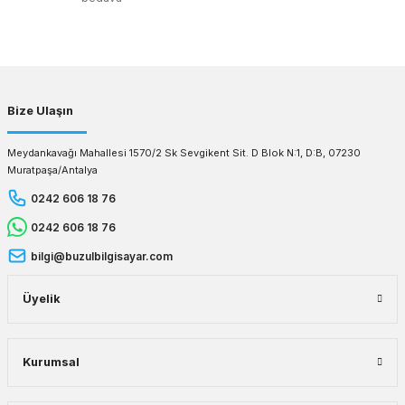
Gönder
Bize Ulaşın
Meydankavağı Mahallesi 1570/2 Sk Sevgikent Sit. D Blok N:1, D:B, 07230
Muratpaşa/Antalya
0242 606 18 76
0242 606 18 76
bilgi@buzulbilgisayar.com
Üyelik
Kurumsal