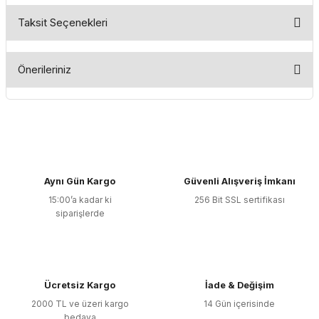
Taksit Seçenekleri
Bu ürüne ilk yorumu siz yapın!
Önerileriniz
Yorum Yaz
Bu ürünün fiyat bilgisi, resim, ürün açıklamalarında ve diğer
konularda yetersiz gördüğünüz noktaları öneri formunu
kullanarak tarafımıza iletebilirsiniz.
Görüş ve önerileriniz için teşekkür ederiz.
Aynı Gün Kargo
Güvenli Alışveriş İmkanı
Ürün resmi kalitesiz, bozuk veya görüntülenemiyor.
15:00’a kadar ki
256 Bit SSL sertifikası
Ürün açıklamasında eksik bilgiler bulunuyor.
siparişlerde
Ürün bilgilerinde hatalar bulunuyor.
Ürün fiyatı diğer sitelerden daha pahalı.
Bu ürüne benzer farklı alternatifler olmalı.
Ücretsiz Kargo
İade & Değişim
2000 TL ve üzeri kargo
14 Gün içerisinde
bedava